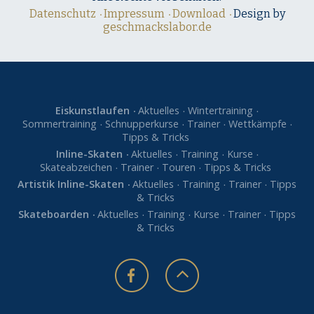
Datenschutz
Impressum
Download
Design by
geschmackslabor.de
Eiskunstlaufen
Aktuelles
Wintertraining
Sommertraining
Schnupperkurse
Trainer
Wettkämpfe
Tipps & Tricks
Inline-Skaten
Aktuelles
Training
Kurse
Skateabzeichen
Trainer
Touren
Tipps & Tricks
Artistik Inline-Skaten
Aktuelles
Training
Trainer
Tipps
& Tricks
Skateboarden
Aktuelles
Training
Kurse
Trainer
Tipps
& Tricks