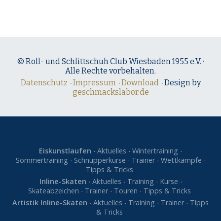
© Roll- und Schlittschuh Club Wiesbaden 1955 e.V. ·
Alle Rechte vorbehalten.
Datenschutz
Impressum
Download
Design by
geschmackslabor.de
Eiskunstlaufen
Aktuelles
Wintertraining
Sommertraining
Schnupperkurse
Trainer
Wettkämpfe
Tipps & Tricks
Inline-Skaten
Aktuelles
Training
Kurse
Skateabzeichen
Trainer
Touren
Tipps & Tricks
Artistik Inline-Skaten
Aktuelles
Training
Trainer
Tipps
& Tricks