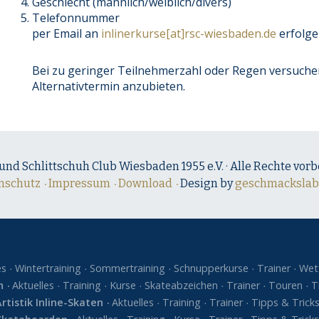
Geschlecht (männlich/weiblich/divers)
Telefonnummer
per Email an
inlinerkurse[at]rsc-wiesbaden.de
erfolge
Bei zu geringer Teilnehmerzahl oder Regen versuche
Alternativtermin anzubieten.
 und Schlittschuh Club Wiesbaden 1955 e.V. · Alle Rechte vorb
nschutz
Impressum
Download
Design by
geschmackslab
es
Wintertraining
Sommertraining
Schnupperkurse
Trainer
Wet
n
Aktuelles
Training
Kurse
Skateabzeichen
Trainer
Touren
T
Artistik Inline-Skaten
Aktuelles
Training
Trainer
Tipps & Trick