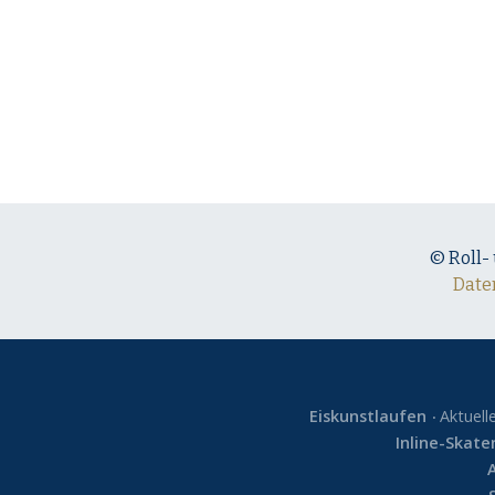
© Roll-
Date
Eiskunstlaufen
Aktuell
Inline-Skate