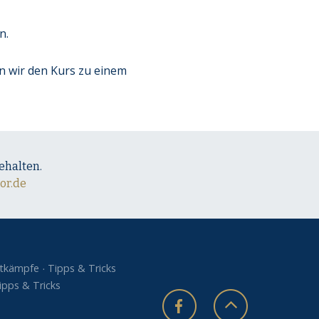
n.
n wir den Kurs zu einem
ehalten.
or.de
tkämpfe
Tipps & Tricks
ipps & Tricks
s