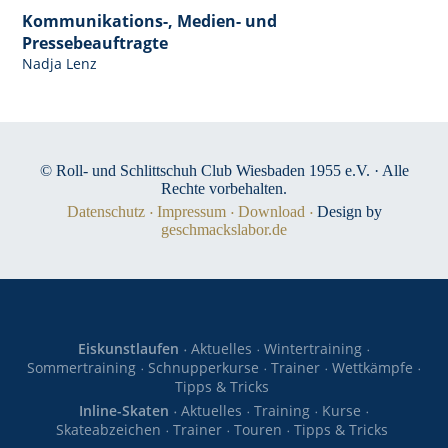
Kommunikations-, Medien- und
Pressebeauftragte
Nadja Lenz
© Roll- und Schlittschuh Club Wiesbaden 1955 e.V. · Alle
Rechte vorbehalten.
Datenschutz
Impressum
Download
Design by
geschmackslabor.de
Eiskunstlaufen
Aktuelles
Wintertraining
Sommertraining
Schnupperkurse
Trainer
Wettkämpfe
Tipps & Tricks
Inline-Skaten
Aktuelles
Training
Kurse
Skateabzeichen
Trainer
Touren
Tipps & Tricks