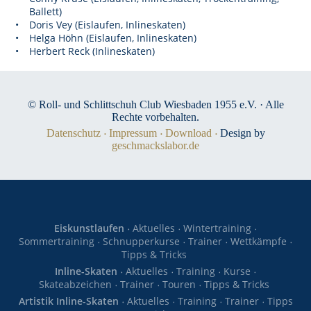
Ballett)
Doris Vey (Eislaufen, Inlineskaten)
Helga Höhn (Eislaufen, Inlineskaten)
Herbert Reck (Inlineskaten)
© Roll- und Schlittschuh Club Wiesbaden 1955 e.V. · Alle
Rechte vorbehalten.
Datenschutz
Impressum
Download
Design by
geschmackslabor.de
Eiskunstlaufen
Aktuelles
Wintertraining
Sommertraining
Schnupperkurse
Trainer
Wettkämpfe
Tipps & Tricks
Inline-Skaten
Aktuelles
Training
Kurse
Skateabzeichen
Trainer
Touren
Tipps & Tricks
Artistik Inline-Skaten
Aktuelles
Training
Trainer
Tipps