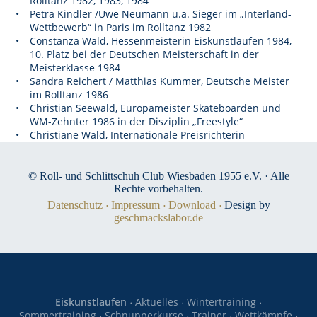
Rolltanz 1982, 1983, 1984
Petra Kindler /Uwe Neumann u.a. Sieger im „Interland-
Wettbewerb“ in Paris im Rolltanz 1982
Constanza Wald, Hessenmeisterin Eiskunstlaufen 1984,
10. Platz bei der Deutschen Meisterschaft in der
Meisterklasse 1984
Sandra Reichert / Matthias Kummer, Deutsche Meister
im Rolltanz 1986
Christian Seewald, Europameister Skateboarden und
WM-Zehnter 1986 in der Disziplin „Freestyle“
Christiane Wald, Internationale Preisrichterin
© Roll- und Schlittschuh Club Wiesbaden 1955 e.V. · Alle
Rechte vorbehalten.
Datenschutz
Impressum
Download
Design by
geschmackslabor.de
Eiskunstlaufen
Aktuelles
Wintertraining
Sommertraining
Schnupperkurse
Trainer
Wettkämpfe