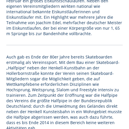
Februar ein großes Eiskunstschaulaufen. Neben den
eigenen Vereinsmitgliedern wirkten national wie
international bekannte Eiskunstläuferinnen und
Eiskunstläufer mit. Ein Highlight war mehrere Jahre die
Teilnahme von Joachim Edel, mehrfacher deutscher Meister
im Eiskunstlaufen, der bei einer Körpergröße von nur 1, 65
m Sprünge bis zur Bandenhöhe vollbrachte.
Auch gab es Ende der 80er Jahre bereits Skateboarden
erstmalig als Vereinssport. Mit dem Bau einer Skateboard-
„Halfpipe“ neben der Henkell-Kunstbahn an der
Hollerbornstraße konnte der Verein seinen Skateboard-
Mitgliedern sogar die Möglichkeit geben, die auf
Wettkampfebene erforderlichen Disziplinen wie
Hochsprung, Weitsprung, Slalom und Freestyle intensiv zu
trainieren. Zum Zeitpunkt der Eröffnung war die Halfpipe
des Vereins die größte Halfpipe in der Bundesrepublik
Deutschland; durch die Umwidmung des Geländes direkt
neben der Henkell Kunsteisbahn in ein Wohngebiet musste
die Halfpipe abgerissen werden, was auch dazu führte,
dass es bis Ende 2014 in diesem Bereich keine weiteren
Aktivitäten gab.